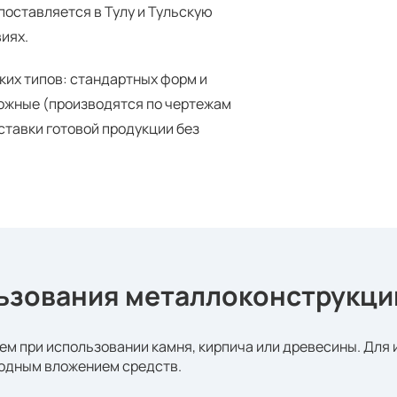
поставляется в Тулу и Тульскую
иях.
их типов: стандартных форм и
ложные (производятся по чертежам
ставки готовой продукции без
ьзования металлоконструкци
чем при использовании камня, кирпича или древесины. Для
одным вложением средств.