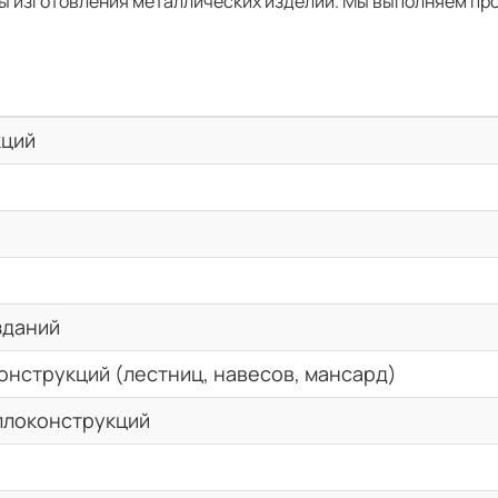
ы изготовления металлических изделий. Мы выполняем пр
кций
зданий
онструкций (лестниц, навесов, мансард)
ллоконструкций